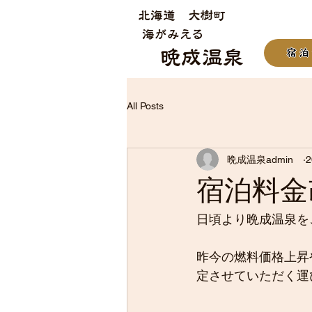
​北海道 大樹町
​海がみえる
​晩成温泉
宿泊
All Posts
晩成温泉admin
宿泊料金
日頃より晩成温泉を
昨今の燃料価格上昇
定させていただく運