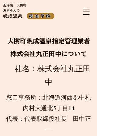
​北海道 大樹町
​海がみえる
宿泊予約
​晩成温泉
大樹町晩成温泉指定管理業者
株式会社丸正田中について
​ 社名：株式会社丸正田
中
窓口事務所：北海道河西郡中札
内村大通北5丁目14
​代表：代表取締役社長 田中正
一